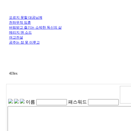
오르지 못할 대공님께
천하무적 임훈
버림받고 즐기는 소박한 독신의 삶
메리지 앤 소드
여고전설
공주는 잠 못 이루고
4l3lex
이름
패스워드