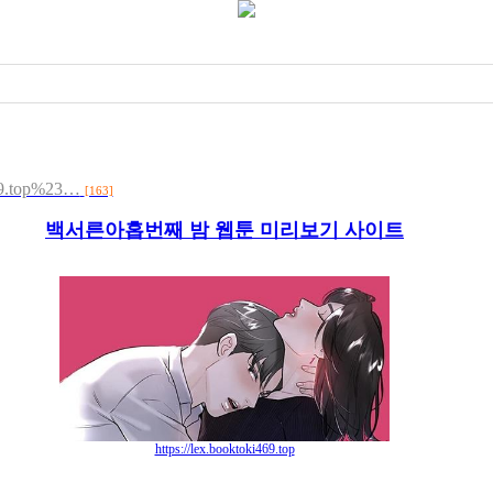
469.top%23…
[163]
백서른아홉번째 밤 웹툰 미리보기 사이트
https://lex.booktoki469.top