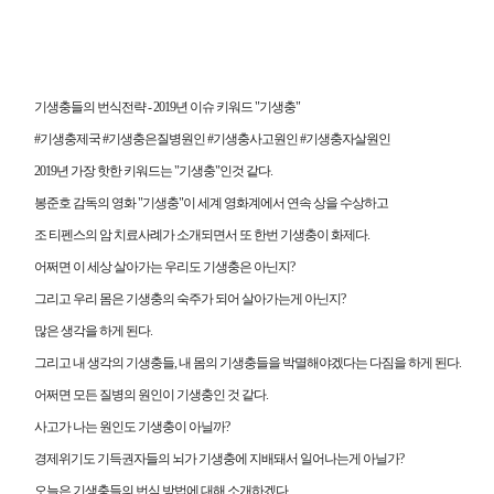
기생충들의 번식전략 - 2019년 이슈 키워드 "기생충"
#기생충제국 #기생충은질병원인 #기생충사고원인 #기생충자살원인
2019년 가장 핫한 키워드는 "기생충"인것 같다.
봉준호 감독의 영화 "기생충"이 세계 영화계에서 연속 상을 수상하고
조 티펜스의 암 치료사례가 소개되면서 또 한번 기생충이 화제다.
어쩌면 이 세상 살아가는 우리도 기생충은 아닌지?
그리고 우리 몸은 기생충의 숙주가 되어 살아가는게 아닌지?
많은 생각을 하게 된다.
그리고 내 생각의 기생충들, 내 몸의 기생충들을 박멸해야겠다는 다짐을 하게 된다.
어쩌면 모든 질병의 원인이 기생충인 것 같다.
사고가 나는 원인도 기생충이 아닐까?
경제위기도 기득권자들의 뇌가 기생충에 지배돼서 일어나는게 아닐가?
오늘은 기생충들의 번식 방법에 대해 소개하겠다.