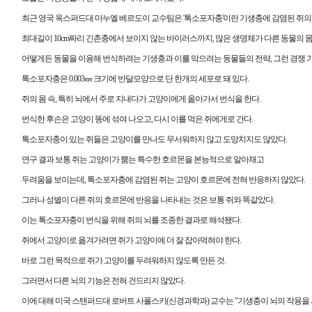
최근 영국 옥스퍼드대 마누엘 베르도이 교수팀은 '톡소포자충'이란 기생충에 감염된 쥐의
최대길이 10cm짜리 긴촌충에서 보이지 않는 바이러스까지, 많은 생명체가 다른 동물의 
어떻게든 동물을 이용해 번식하려는 기생충과 이를 막으려는 동물들의 전략, 그런 경쟁 
톡소포자충은 0.003㎜ 크기에 반달모양으로 단 한개의 세포로 돼 있다.
쥐의 몸 속, 특히 뇌에서 주로 지내다가 고양이에게 옮아가서 번식을 한다.
번식한 후손은 고양이 똥에 섞여 나오고, 다시 이를 먹은 쥐에게로 간다.
톡소포자충이 있는 쥐들은 고양이를 만나도 무서워하지 않고 도망치지도 않았다.
연구 결과 보통 쥐는 고양이가 뿜는 특수한 호르몬을 본능적으로 알아채고
두려움을 보이는데, 톡소포자충에 감염된 쥐는 고양이 호르몬에 전혀 반응하지 않았다.
그러나 성별이 다른 쥐의 호르몬에 반응을 나타내는 것은 보통 쥐와 똑같았다.
이는 톡소포자충이 번식을 위해 쥐의 뇌를 조종한 결과로 해석됐다.
쥐에서 고양이로 옮겨가려면 쥐가 고양이에 더 잘 잡아먹혀야 한다.
바로 그런 목적으로 쥐가 고양이를 두려워하지 않도록 만든 것.
그러면서 다른 뇌의 기능은 전혀 건드리지 않았다.
이에 대해 미국 스탠퍼드대 로버트 사폴스키(신경과학과) 교수는 "기생충이 뇌의 작용을 