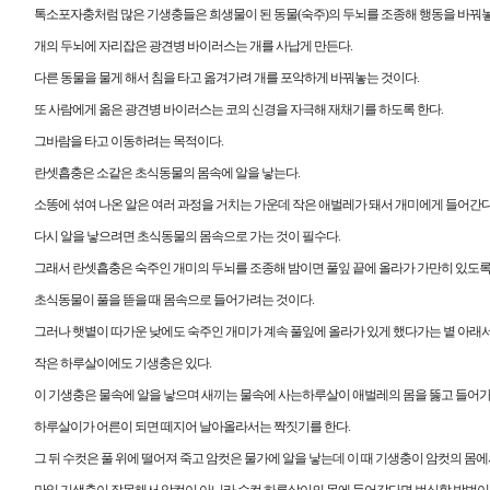
톡소포자충처럼 많은 기생충들은 희생물이 된 동물(숙주)의 두뇌를 조종해 행동을 바꿔놓
개의 두뇌에 자리잡은 광견병 바이러스는 개를 사납게 만든다.
다른 동물을 물게 해서 침을 타고 옮겨가려 개를 포악하게 바꿔놓는 것이다.
또 사람에게 옮은 광견병 바이러스는 코의 신경을 자극해 재채기를 하도록 한다.
그바람을 타고 이동하려는 목적이다.
란셋흡충은 소같은 초식동물의 몸속에 알을 낳는다.
소똥에 섞여 나온 알은 여러 과정을 거치는 가운데 작은 애벌레가 돼서 개미에게 들어간다
다시 알을 낳으려면 초식동물의 몸속으로 가는 것이 필수다.
그래서 란셋흡충은 숙주인 개미의 두뇌를 조종해 밤이면 풀잎 끝에 올라가 가만히 있도록
초식동물이 풀을 뜯을 때 몸속으로 들어가려는 것이다.
그러나 햇볕이 따가운 낮에도 숙주인 개미가 계속 풀잎에 올라가 있게 했다가는 볕 아래서
작은 하루살이에도 기생충은 있다.
이 기생충은 물속에 알을 낳으며 새끼는 물속에 사는하루살이 애벌레의 몸을 뚫고 들어가
하루살이가 어른이 되면 떼지어 날아올라서는 짝짓기를 한다.
그 뒤 수컷은 풀 위에 떨어져 죽고 암컷은 물가에 알을 낳는데 이 때 기생충이 암컷의 몸에
만일 기생충이 잘못해서 암컷이 아니라 수컷 하루살이의 몸에 들어갔다면 번식할 방법이 