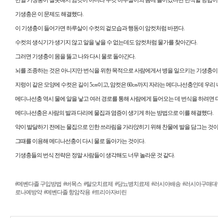
기생충은 이 문제도 해결했다.
이 기생충이 들어가면 하루살이 수컷의 겉모습과 행동이 암컷처럼 바뀐다.
수컷의 생식기가 생기지 않고 알을 낳을 수 없는데도 암컷처럼 물가를 찾아간다.
그러면 기생충이 몸을 뚫고 나와 다시 물로 돌아간다.
뇌를 조종하는 것은 아니지만 번식을 위한 목적으로 사람에게서 병을 일으키는 기생충이 
지렁이 같은 모양에 수컷은 길이 5㎝이고, 암컷은 60㎝까지 자라는 메디나선충인데 우리 
메디나선충 역시 물에 알을 낳고 여러 경로를 통해 사람에게 들어오는 데 번식을 하려면 
메디나선충은 사람의 발과 다리에 물집과 염증이 생기게 하는 방법으로 이를 해결했다.
약이 발달하기 전에는 물집으로 인한 쓰라림을 가라앉히기 위해 찬물에 발을 담그는 것이
그때를 이용해 메디나선충이 다시 물로 돌아가는 것이다.
기생충들의 번식 전략은 정말 사람들이 생각해도 너무 놀라운 것 같다.
#메벤다졸 구입방법
#버목스
#탈모치료제
#당뇨병치료제
#러시아배송
#러시아구매대
로나예방약
#메벤다졸 항암작용
#트리아자비린