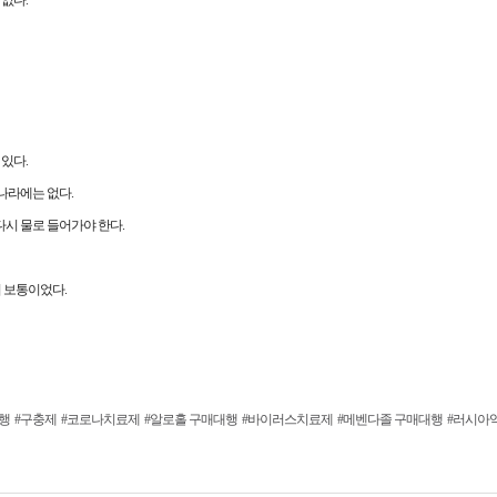
있다.
나라에는 없다.
다시 물로 들어가야 한다.
 보통이었다.
행
#구충제
#코로나치료제
#알로홀 구매대행
#바이러스치료제
#메벤다졸 구매대행
#러시아