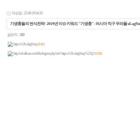
작성일 : 25-09-10 04:10
기생충들의 번식전략 - 2019년 이슈 키워드 "기생충" - 러시아 직구 우라몰 uLag9.t
글쓴이 :
AD
https://v2h.ulag9.top
[141]
http://cdcallvan.com/bbs/logout.php?url=https://v2h.ulag9.top%23@/
[135]