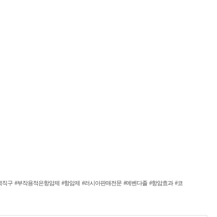
역직구
#부작용적은항암제
#항암제
#러시아판매전문
#메벤다졸
#항암효과
#코