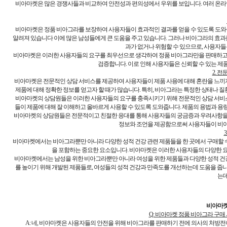
비아마켓은 많은 경쟁사들과 비교하여 안전성과 편의성에서 우위를 보입니다. 여러 온라
비아마켓은 정품 비아그라를 보장하여 사용자들이 효과적인 결과를 얻을 수 있도록 도와
알려져 있습니다 이에 많은 남성들에게 큰 도움을 주고 있습니다. 그러나 비아그라의 효과
과가 없거나 위험할 수 있으므로, 사용자
비아마켓은 이러한 사용자들의 요구를 최우선으로 생각하여 정품 비아그라만을 판매하고 
검증합니다. 이로 인해 사용자들은 신뢰할 수 있는 제품
2. 
비아마켓은 전문적인 상담 서비스를 제공하여 사용자들이 제품 사용에 대해 혼란을 느끼지
제품에 대해 정확한 정보를 얻고자 할 때가 많습니다. 특히, 비아그라는 특정한 상태나 
비아마켓의 상담원들은 이러한 사용자들의 요구를 충족시키기 위해 전문적인 상담 서비스
들이 제품에 대해 잘 이해하고 올바르게 사용할 수 있도록 도와줍니다. 제품의 용법과 용
비아마켓의 상담원들은 전문적이고 친절한 응대를 통해 사용자들의 궁금증과 우려사항을
정보와 조언을 제공함으로써 사용자들이 비아
비아마켓에서는 비아그라뿐만 아니라 다양한 성적 건강 관련 제품들을 한 곳에서 구매할 수
을 포함하는 중요한 요소입니다. 비아마켓은 이러한 사용자들의 다양한 요
비아마켓에서는 남성을 위한 비아그라뿐만 아니라 여성을 위한 제품들과 다양한 성적 건강
를 높이기 위해 개발된 제품들로, 여성들의 성적 건강과 만족도를 개선하는데 도움을 줍니
는데
비아마켓
Q: 비아마켓 정품 비아그라 구
A: 네, 비아마켓은 사용자들의 안전을 위해 비아그라를 판매하기 전에 의사의 처방