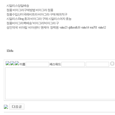
시알리스당일배송
정품 비아그라구매방법 비아그라 정품
정품수입산미국레비트라 비아그라 구매 해외직구
시알리스10mg 효과 비아그라 구매 시알리스여자 효능
정품비아그라퀵배송 '비아그라'비아그라 구
성인약국
비아탑
비아센터
맨케어
정력원
viake23
qldkrmfk16
viake14
tvia701
viake12
1l3c8u
이름
패스워드