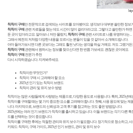
http
칙칙이 구매
만 전문적으로 검색되는 사이트를 모아봤어요. 생각보다 대부분 쓸만한 정보가 
칙칙이 구매
관련 자료들을 찾는 데도 시간이 많이 걸리더라고요. 그렇다고 쓸만한가 하면 그
둔 곳이 있더라고요. 알아보니 저만 몰랐지,
칙칙이 구매
관련 사이트로 나름 유명하다는....
그래서 예전의 저처럼 다양한 내용을 모르시는 분들이 있을 것 같아서 소개해드립니다.
아마 들어가보시면 다른 곳보다는 그래도 훨씬 낫다는 생각을 하실 거예요. 저도 그랬거든요
칙칙이 구매
관련해서 원하시는 정보를 찾으신다면 한 번쯤 가보세요. 괜찮은 곳이에요.
칙칙이 구매
전문가 추천
다시 시작하겠습니다. 지켜봐주세요.
칙칙이란 무엇인가?
칙칙이 구매 시 고려해야 할 요소
2025년 인기 있는 칙칙이 브랜드
칙칙이 관리 및 유지 보수 방법
칙칙이는 많은 사람들에게 사랑받는 제품으로, 다양한 용도로 사용됩니다. 특히, 2025년
칙칙이를 구매할 때는 몇 가지 중요한 요소를 고려해야 합니다. 첫째, 사용 용도에 맞는 제
니다. 마지막으로, 브랜드의 신뢰성과 고객 후기를 참고하는 것도 좋은 방법입니다.
2025년에는 여러 인기 브랜드가 칙칙이를 출시하고 있습니다. 이들 브랜드는 각기 다른 
드를 선택하는 것이 중요합니다.
칙칙이를 구매한 후에는 적절한 관리와 유지 보수가 필요합니다. 정기적으로 청소하고, 사
키워드: 칙칙이, 구매 가이드, 2025년 인기 브랜드, 관리 및 유지 보수