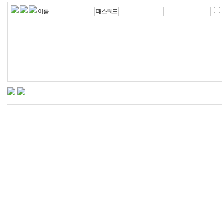
이름
패스워드
24
시
간
대
출
신
규
노
제
휴
사