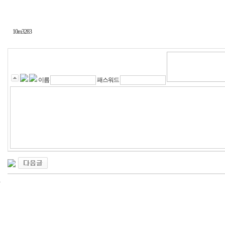
10m3283
이름
패스워드
24
시
간
대