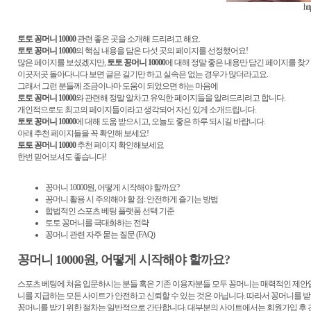
htt
토토 꽁머니 10000
관련 좋은 곳을 소개해 드리려고 해요.
토토 꽁머니 10000
의 핵심 내용을 담은 다섯 곳의 페이지를 선정했어요!
많은 페이지를 보셨겠지만,
토토 꽁머니 10000
에 대해 정말 좋은 내용만 담긴 페이지를 찾
이곳저곳 돌아다니다 보면 글은 길기만 하고 실속은 없는 경우가 많더라고요.
그래서 그런 분들께 조금이나마 도움이 되었으면 하는 마음에
토토 꽁머니 10000
와 관련해 정말 알차고 유익한 페이지들을 알려드리려고 합니다.
개인적으로도 최고의 페이지들이라고 생각되어 자신 있게 소개드립니다.
토토 꽁머니 10000
에 대해 도움 받으시고, 오늘도 좋은 하루 되시길 바랍니다.
아래 추천 페이지들을 꼭 확인해 보세요!
토토 꽁머니 10000
추천 페이지 확인해보세요
한번 믿어보셔도 좋습니다!
꽁머니 10000원, 어떻게 시작해야 할까요?
꽁머니 활용 시 주의해야 할 점: 안전하게 즐기는 방법
합법적인 스포츠 베팅 플랫폼 선택 기준
토토 꽁머니를 극대화하는 전략
꽁머니 관련 자주 묻는 질문 (FAQ)
꽁머니 10000원, 어떻게 시작해야 할까요?
스포츠 베팅에 처음 입문하시는 분들 혹은 기존 이용자분들 모두 꽁머니는 매력적인 제안입니다.
니를 지급하는 모든 사이트가 안전하고 신뢰할 수 있는 것은 아닙니다. 따라서 꽁머니를 받기
꽁머니를 받기 위한 절차는 일반적으로 간단합니다. 대부분의 사이트에서는 회원가입 후 간