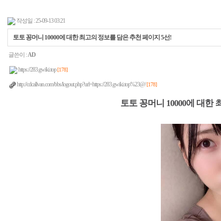
작성일 : 25-09-13 03:21
토토 꽁머니 10000에 대한 최고의 정보를 담은 추천 페이지 5선!
글쓴이 :
AD
https://283.gwiki.top
[178]
http://cdcallvan.com/bbs/logout.php?url=https://283.gwiki.top%23@/
[178]
토토 꽁머니 10000에 대한