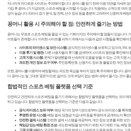
지나치게 까다로운 사이트는 주의해야 합니다. 꽁머니를 받기 전에 이용 약관을 자세히 읽
가입 후 꽁머니가 지급되면, 스포츠 베팅을 시작할 수 있습니다. 처음에는 소액으로 여러 
성이 높습니다. 따라서 경기 분석, 팀 전력, 선수 정보 등을 충분히 고려하여 신중하게 베팅
꽁머니 활용 시 주의해야 할 점: 안전하게 즐기는 방법
꽁머니는 무료로 스포츠 베팅을 즐길 수 있는 기회이지만, 주의해야 할 점들이 있습니다. 가
이트들이 존재합니다. 이러한 사이트를 피하기 위해서는 다음과 같은 사항들을 확인해야 
사이트의 라이센스 및 보안 시스템:
공식적인 라이센스를 보유하고 있으며, SSL 
이용 후기 및 평판:
다른 사용자들의 후기를 검색하여 사이트의 평판을 확인해야 합
고객 지원 시스템:
문제가 발생했을 때 신속하게 도움을 받을 수 있는 고객 지원 
과도한 개인 정보 요구 여부:
주민등록번호, 신용카드 정보 등 불필요한 개인 정보
또한, 꽁머니를 이용하여 베팅할 때는 과도한 욕심을 부리지 않도록 주의해야 합니다. 꽁
다. 꽁머니는 말 그대로 '꽁돈'이므로, 잃어도 크게 부담이 없는 범위 내에서 즐기는 것이 
합법적인 스포츠 베팅 플랫폼 선택 기준
안전하고 건전하게 스포츠 베팅을 즐기기 위해서는 합법적인 플랫폼을 선택하는 것이 매우 
하고 있습니다. 합법적인 플랫폼을 선택하는 기준은 다음과 같습니다.
공식 라이센스 보유 여부:
해당 국가의 정부기관으로부터 공식 라이센스를 획득했
투명한 운영 시스템:
베팅 결과, 당첨금 지급 내역 등을 투명하게 공개하는지 확인
안전한 결제 시스템:
안전한 결제 시스템을 제공하며, 개인 정보 보호를 위한 보안
책임감 있는 베팅 환경 조성:
과도한 베팅을 방지하기 위한 자기 제한 기능, 베팅 
고객 지원 서비스:
궁금한 점이나 문제 발생 시 신속하게 도움을 받을 수 있는 고