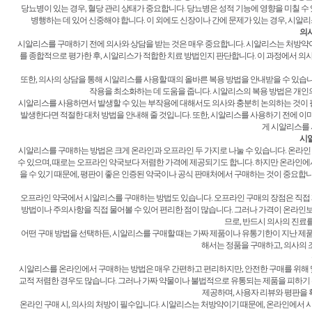
당뇨병이 있는 경우, 혈당 관리 상태가 중요합니다. 당뇨병은 성적 기능에 영향을 미칠 
병행하는 데 있어 신중해야 합니다. 이 외에도 신장이나 간에 문제가 있는 경우, 시알리
의사
시알리스를 구매하기 전에 의사와 상담을 받는 것은 매우 중요합니다. 시알리스는 처방약이
를 종합적으로 평가한 후, 시알리스가 적합한 치료 방법인지 판단합니다. 이 과정에서 의사
또한, 의사의 상담을 통해 시알리스를 사용할 때의 올바른 복용 방법을 안내받을 수 있습니
작용을 최소화하는 데 도움을 줍니다. 시알리스의 복용 방법은 개인의
시알리스를 사용하면서 발생할 수 있는 부작용에 대해서도 의사와 충분히 논의하는 것이 필
발생한다면 적절한 대처 방법을 안내해 줄 것입니다. 또한, 시알리스를 사용하기 전에 이미
게 시알리스를 
시알
시알리스를 구매하는 방법은 크게 온라인과 오프라인 두 가지로 나눌 수 있습니다. 온라인
수 있으며, 때로는 오프라인 약국보다 저렴한 가격에 제공되기도 합니다. 하지만 온라인에
을 수 있기 때문에, 평판이 좋은 인증된 약국이나 공식 판매처에서 구매하는 것이 중요합니
오프라인 약국에서 시알리스를 구매하는 방법도 있습니다. 오프라인 구매의 장점은 직접 제품
방법이나 주의사항을 직접 물어볼 수 있어 편리한 점이 많습니다. 그러나 가격이 온라인보
므로, 반드시 의사의 진료를
어떤 구매 방법을 선택하든, 시알리스를 구매할 때는 가짜 제품이나 유통기한이 지난 제품
해서는 정품을 구매하고, 의사의 
시알리스를 온라인에서 구매하는 방법은 매우 간편하고 편리하지만, 안전한 구매를 위해 
교적 저렴한 경우도 많습니다. 그러나 가짜 약물이나 불법적으로 유통되는 제품을 피하기
제공하며, 사용자 리뷰와 평판을
온라인 구매 시, 의사의 처방이 필수입니다. 시알리스는 처방약이기 때문에, 온라인에서 시