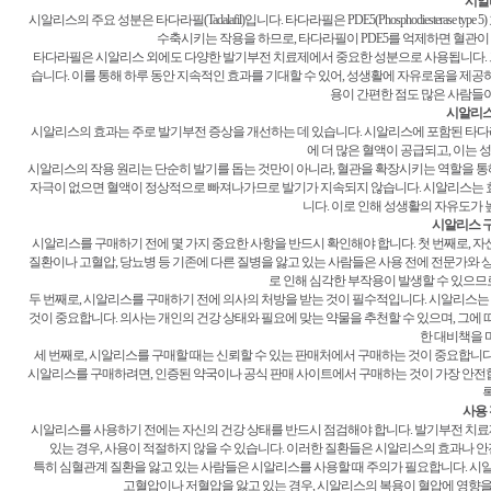
시알
시알리스의 주요 성분은 타다라필(Tadalafil)입니다. 타다라필은 PDE5(Phosphodiester
수축시키는 작용을 하므로, 타다라필이 PDE5를 억제하면 혈관이
타다라필은 시알리스 외에도 다양한 발기부전 치료제에서 중요한 성분으로 사용됩니다. 
습니다. 이를 통해 하루 동안 지속적인 효과를 기대할 수 있어, 성생활에 자유로움을 제공
용이 간편한 점도 많은 사람들
시알리스
시알리스의 효과는 주로 발기부전 증상을 개선하는 데 있습니다. 시알리스에 포함된 타다
에 더 많은 혈액이 공급되고, 이는 
시알리스의 작용 원리는 단순히 발기를 돕는 것만이 아니라, 혈관을 확장시키는 역할을 통
자극이 없으면 혈액이 정상적으로 빠져나가므로 발기가 지속되지 않습니다. 시알리스는 효
니다. 이로 인해 성생활의 자유도가 
시알리스 구
시알리스를 구매하기 전에 몇 가지 중요한 사항을 반드시 확인해야 합니다. 첫 번째로, 자
질환이나 고혈압, 당뇨병 등 기존에 다른 질병을 앓고 있는 사람들은 사용 전에 전문가와 상담을
로 인해 심각한 부작용이 발생할 수 있으므로
두 번째로, 시알리스를 구매하기 전에 의사의 처방을 받는 것이 필수적입니다. 시알리스는
것이 중요합니다. 의사는 개인의 건강 상태와 필요에 맞는 약물을 추천할 수 있으며, 그에 
한 대비책을 
세 번째로, 시알리스를 구매할 때는 신뢰할 수 있는 판매처에서 구매하는 것이 중요합니다
시알리스를 구매하려면, 인증된 약국이나 공식 판매 사이트에서 구매하는 것이 가장 안전합
록
사용 
시알리스를 사용하기 전에는 자신의 건강 상태를 반드시 점검해야 합니다. 발기부전 치료제는
있는 경우, 사용이 적절하지 않을 수 있습니다. 이러한 질환들은 시알리스의 효과나 안
특히 심혈관계 질환을 앓고 있는 사람들은 시알리스를 사용할 때 주의가 필요합니다. 시알
고혈압이나 저혈압을 앓고 있는 경우, 시알리스의 복용이 혈압에 영향을 