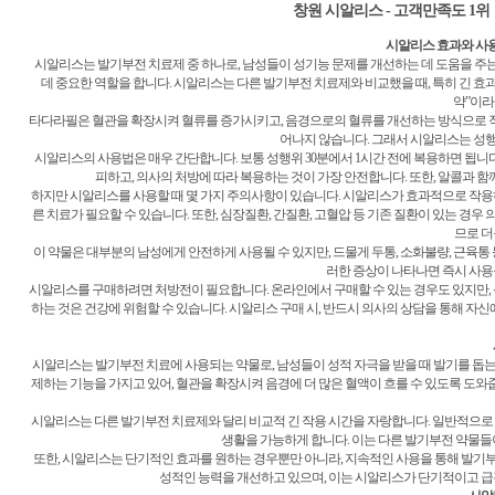
창원 시알리스 - 고객만족도 
시알리스 효과와 사
시알리스는 발기부전 치료제 중 하나로, 남성들이 성기능 문제를 개선하는 데 도움을 주는 약물
데 중요한 역할을 합니다. 시알리스는 다른 발기부전 치료제와 비교했을 때, 특히 긴 효과
약”이라
타다라필은 혈관을 확장시켜 혈류를 증가시키고, 음경으로의 혈류를 개선하는 방식으로 작용
어나지 않습니다. 그래서 시알리스는 성행
시알리스의 사용법은 매우 간단합니다. 보통 성행위 30분에서 1시간 전에 복용하면 됩니다.
피하고, 의사의 처방에 따라 복용하는 것이 가장 안전합니다. 또한, 알콜과 함
하지만 시알리스를 사용할 때 몇 가지 주의사항이 있습니다. 시알리스가 효과적으로 작용
른 치료가 필요할 수 있습니다. 또한, 심장질환, 간질환, 고혈압 등 기존 질환이 있는 경우
므로 더
이 약물은 대부분의 남성에게 안전하게 사용될 수 있지만, 드물게 두통, 소화불량, 근육통 
러한 증상이 나타나면 즉시 사용
시알리스를 구매하려면 처방전이 필요합니다. 온라인에서 구매할 수 있는 경우도 있지만, 
하는 것은 건강에 위험할 수 있습니다. 시알리스 구매 시, 반드시 의사의 상담을 통해 자
시알리스는 발기부전 치료에 사용되는 약물로, 남성들이 성적 자극을 받을 때 발기를 돕는 
제하는 기능을 가지고 있어, 혈관을 확장시켜 음경에 더 많은 혈액이 흐를 수 있도록 도와
시알리스는 다른 발기부전 치료제와 달리 비교적 긴 작용 시간을 자랑합니다. 일반적으로 
생활을 가능하게 합니다. 이는 다른 발기부전 약물들
또한, 시알리스는 단기적인 효과를 원하는 경우뿐만 아니라, 지속적인 사용을 통해 발
성적인 능력을 개선하고 있으며, 이는 시알리스가 단기적이고 급