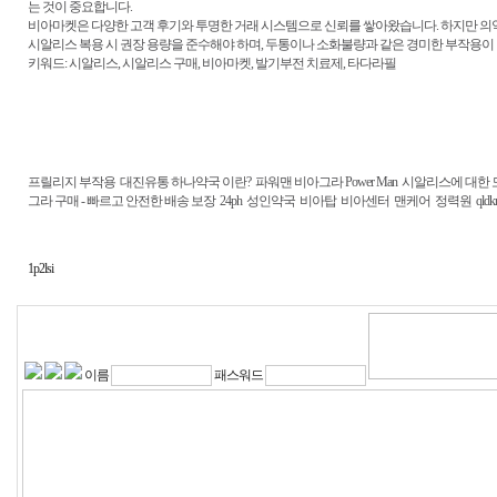
는 것이 중요합니다.
비아마켓은 다양한 고객 후기와 투명한 거래 시스템으로 신뢰를 쌓아왔습니다. 하지만 의
시알리스 복용 시 권장 용량을 준수해야 하며, 두통이나 소화불량과 같은 경미한 부작용이 
키워드: 시알리스, 시알리스 구매, 비아마켓, 발기부전 치료제, 타다라필
프릴리지 부작용
대진유통 하나약국 이란?
파워맨 비아그라 Power Man
시알리스에 대한 
그라 구매 - 빠르고 안전한 배송 보장
24ph
성인약국
비아탑
비아센터
맨케어
정력원
qldk
1p2lsi
이름
패스워드