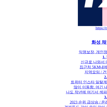
https:/
화성 채
익명보장, 개인
1.
신규로 나와서 
집근처 5KM내
지역모임 / 건
2
트위터 인스타 일탈계
많이 이동함. 여긴 
나도 작년에 여기서 섹
3
2023 순위 급상승 /