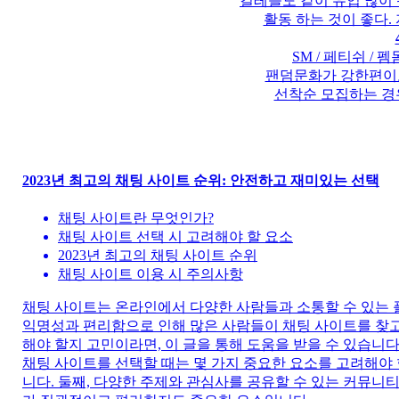
걸레들도 같이 유입 많이 
활동 하는 것이 좋다.
SM / 페티쉬 /
팬덤문화가 강한편이
선착순 모집하는 경우
2023년 최고의 채팅 사이트 순위: 안전하고 재미있는 선택
채팅 사이트란 무엇인가?
채팅 사이트 선택 시 고려해야 할 요소
2023년 최고의 채팅 사이트 순위
채팅 사이트 이용 시 주의사항
채팅 사이트는 온라인에서 다양한 사람들과 소통할 수 있는 플
익명성과 편리함으로 인해 많은 사람들이 채팅 사이트를 찾고
해야 할지 고민이라면, 이 글을 통해 도움을 받을 수 있습니다
채팅 사이트를 선택할 때는 몇 가지 중요한 요소를 고려해야 
니다. 둘째, 다양한 주제와 관심사를 공유할 수 있는 커뮤니