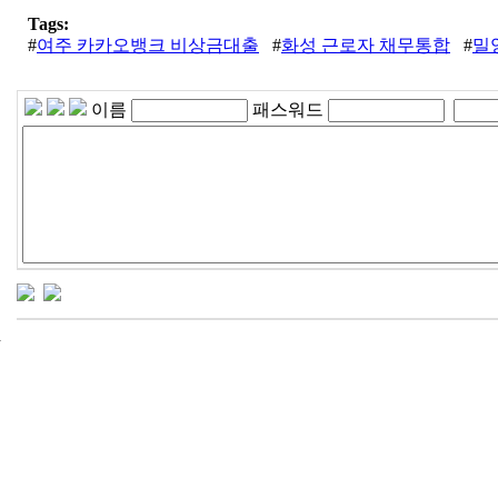
Tags:
#
여주 카카오뱅크 비상금대출
#
화성 근로자 채무통합
#
밀
이름
패스워드
24
시
간
대
출