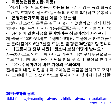
하동농업협동조합 (하동)
【정의】 경상남도 하동군 하동읍 읍내리에 있는 농업 협동
고하고, 조합원이 생산한 농산물의 판로를 확대하고 유통을 원
은행자본가로의 입신 이룰 수 없는 꿈
그렇다면 조선인 은행은 결국 어떻게 되었을까요? 먼저 한성은행의
합니다. 데라우치 마사타케(寺内正毅) 총독의 허가를 받아 ‘합
5년 안에 결혼자금을 준비하려는 싱글여성의 자산관리
제 월급은 150만원(세후 수령액)인데요, 그 중에서 카드대금으
는 돈(
대출
이자 6만 7천원 포함)은 월 평균
30만원
가량 됩니다.
【교통사고 정부 지원】 뺑소니 보상 어떻게 받나요?
자동차사고로 인한 피해자나 그 가족이 다른 구제수단으로는
부로부터 피해 보상 등의 지원을 받을 수 있다. 보상을 받기 위
40대, 주택마련에 바쁜 가장의 은퇴설계
전세금과 내 집 마련을 위해 모아놓은 자금을 합치고도 모자
다. 그런데 최근 집값 하락으로 투자이익이 낮아져 매달 상
30만원대출 링크
tldkf fl tm wjdvnarndlq
alvmwls zhfldk
alvmwls rnaotkdlxm
azmfFjq D