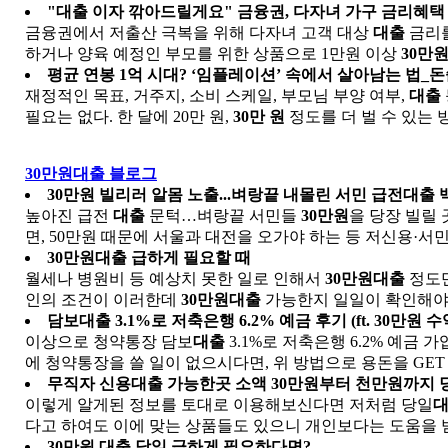
"
대출
이자 깎아드릴게요" 금융권, 다자녀 가구 금리혜택 
금융권에서 저출산 극복을 위해 다자녀 고객 대상
대출
금리를
하거나 양육 예정인 부모를 위한 상품으로 1만원 이상
30만
평균 연봉 1억 시대? ‘임플레이션’ 속에서 살아남는 법_돈
재정적인 목표, 거주지, 소비 스케일, 부모님 부양 여부,
대출
필요는 없다. 한 달에 20만 원,
30만 원
정도를 더 벌 수 있는 
30만원대출 블로그
30만원
빌리러 알몸 노출...벼랑끝 내몰린 서민 급전
대출
높아진 급전
대출
문턱…벼랑끝 서민들
30만원
을 당장 빌릴
면, 50만원 때문에 서울과 대전을 오가야 하는 등 저신용·서민들
30만원대출
급하게 필요할 때
월세나 병원비 등 예상치 못한 일로 인해서
30만원대출
정도만
인의 조건이 이러한데
30만원대출
가능한지 일일이 확인해야 하
담보
대출
3.1%로 저축은행 6.2% 예금 후기 (ft.
30만원
수
이상으로 청약통장 담보
대출
3.1%로 저축은행 6.2% 예금 
에 청약통장을 쓸 일이 없으시다면, 위 방법으로 용돈을 GET 
무직자 신용
대출
가능한곳 소액
30만원
부터 천만원까지 당일
이렇게 알게된 정보를 토대로 이용해보신다면 저처럼 당일
다고 하여도 이에 맞는 상품들도 있으니 개인보다는 도움을 받
30만원 대출
당일 급하게 필요하다면?