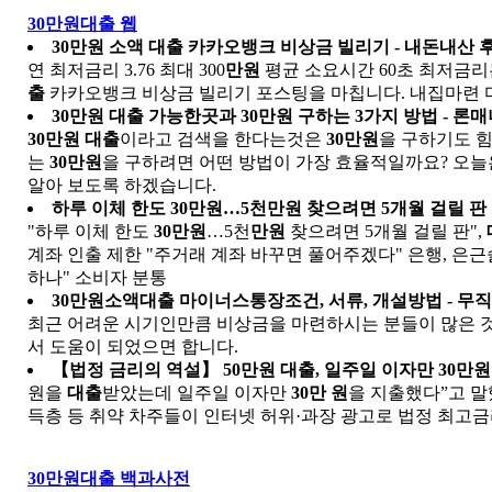
30만원대출 웹
30만원
소액
대출
카카오뱅크 비상금 빌리기 - 내돈내산 
연 최저금리 3.76 최대 300
만원
평균 소요시간 60초 최저금리는
출
카카오뱅크 비상금 빌리기 포스팅을 마칩니다. 내집마련
30만원 대출
가능한곳과
30만원
구하는 3가지 방법 - 론
30만원 대출
이라고 검색을 한다는것은
30만원
을 구하기도 
는
30만원
을 구하려면 어떤 방법이 가장 효율적일까요? 오
알아 보도록 하겠습니다.
하루 이체 한도
30만원
…5천
만원
찾으려면 5개월 걸릴 판 
"하루 이체 한도
30만원
…5천
만원
찾으려면 5개월 걸릴 판",
계좌 인출 제한 "주거래 계좌 바꾸면 풀어주겠다" 은행, 은근
하나" 소비자 분통
30만원
소액
대출
마이너스통장조건, 서류, 개설방법 - 무
최근 어려운 시기인만큼 비상금을 마련하시는 분들이 많은 
서 도움이 되었으면 합니다.
【법정 금리의 역설】 50
만원 대출
, 일주일 이자만
30만원
원을
대출
받았는데 일주일 이자만
30만 원
을 지출했다”고 말
득층 등 취약 차주들이 인터넷 허위·과장 광고로 법정 최고금리
30만원대출 백과사전