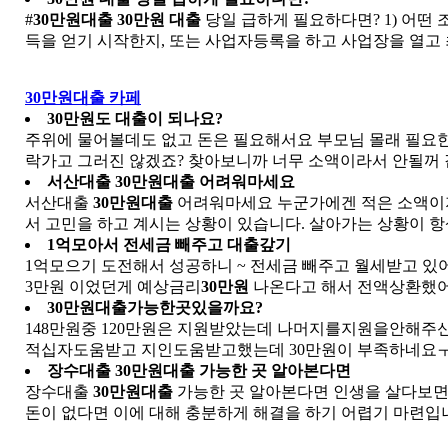
#
30만원대출
30만원 대출
당일 급하게 필요하다면? 1) 어떤
득을 얻기 시작한지, 또는 사업자등록을 하고 사업장을 열고 최
30만원대출 카페
30만원
도
대출
이 되나요?
주위에 물어볼데도 없고 돈은 필요해서요 부모님 몰래 필요
락가고 그러진 않겠죠? 찾아보니까 너무 소액이라서 안될꺼 같기도
서산대출
30만원대출
어려워마세요
서산대출
30만원대출
어려워마세요 누군가에겐 적은 소액이지
서 고민을 하고 계시는 상황이 있습니다. 살아가는 상황이 항
1억모아서 전세금 빼주고
대출
갚기
1억모으기 도전해서 성공하니 ~ 전세금 빼주고 월세받고 있
3만원 이었던게 예상금리
30만원
나온다고 해서 전액상환했어
30만원대출
가능한곳있을까요?
148만원중 120만원은 지원받았는데 나머지를지원을안해주
적십자도움받고 지인도움받고했는데 30만원이 부족하네요ㅜ 기
장수대출
30만원대출
가능한 곳 알아본다면
장수대출
30만원대출
가능한 곳 알아본다면 인생을 살다보면 
돈이 없다면 이에 대해 충분하게 해결을 하기 어렵기 마련입니