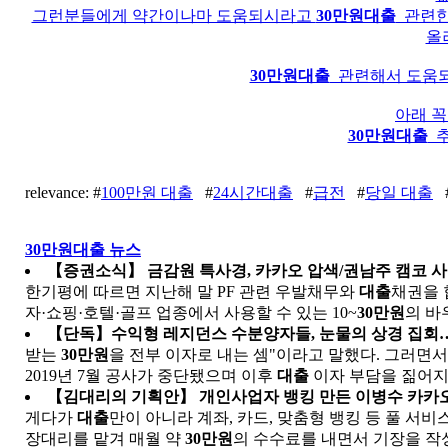
그런분들에게 약간이나마 도움되시라고
30만원대출
관련한
올
30만원대출
관련해서 도움되
아래 
30만원대출
추
relevance: #
100만원 대출
#
24시간대출
#
급전
#
당일 대출
30만원대출 뉴스
【증권소식】 금감원 특사경, 카카오 압색/권남주 캠코 사장
한기평에 따르면 지난해 말 PF 관련 우발채무와
대출
채권을 합
자·쇼핑·호텔·골프 업종에서 사용할 수 있는 10~
30만원
의 바
【단독】수익형 레지던스 수분양자들, 눈물의 상경 집회
받는
30만원
을 전부 이자로 내는 셈"이라고 말했다. 그러면서 
2019년 7월 공사가 중단됐으며 이후
대출
이자 부담을 짊어지게
【김대리의 기획안】 개인사업자 뱅킹 만든 이병수 카카오
게다가
대출
만이 아니라 계좌, 카드, 맞춤형 뱅킹 등 풀 서
장대리를 맡겨 매월 약
30만원
의 수수료를 내면서 기장을 작성