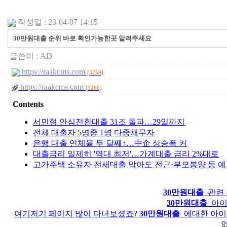
작성일 : 23-04-07 14:15
30만원대출 순위 바로 확인가능한곳 알려주세요
글쓴이 :
AD
https://raakcms.com
[3259]
https://raakcms.com
[3266]
Contents
서민형 안심전환대출 31조 돌파…29일까지
전체 대출자 5명중 1명 다중채무자
은행 대출 연체율 두 달째↑…中企 상승폭 커
대출금리 일제히 '역대 최저'…가계대출 금리 2%대로
고가주택 소유자 전세대출 막아도 전근·부모봉양 등 
30만원대출
관련 
30만원대출
아이
여기저기 페이지 많이 다녀보셨죠?
30만원대출
에대한 아이