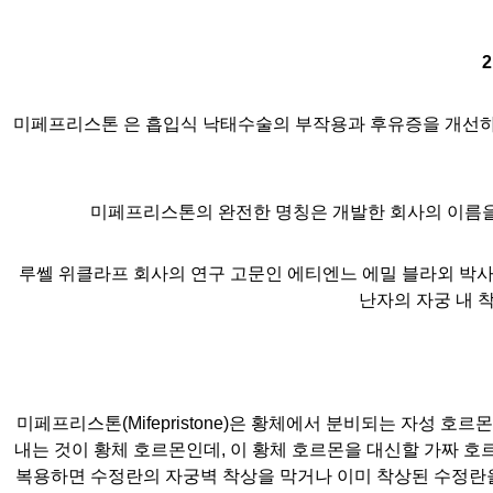
2
미페프리스톤 은 흡입식 낙태수술의 부작용과 후유증을 개선하
미페프리스톤의 완전한 명칭은 개발한 회사의 이름을
루쎌 위클라프 회사의 연구 고문인 에티엔느 에밀 블라외 박
난자의 자궁 내 
미페프리스톤
(Mifepristone)
은 황체에서 분비되는 자성 호르
내는 것이 황체 호르몬인데
,
이 황체 호르몬을 대신할 가짜 호
복용하면 수정란의 자궁벽 착상을 막거나 이미 착상된 수정란