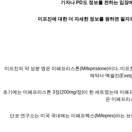
기자나 PD도 정보를 전하는 입장
미프진에 대한 더 자세한 정보를 원하면 필자의 
미프진의 약 성분 명은 미페프리스톤
(Mifepristone)
이다
.
미프
제약사 엑셀진
(Exel
초기에는 미페프리스톤
3
정
(200mg/
정
)
이 한 세트였는데 미페
은 미페프리
단코 연구소는 미국 국내에는 미페프렉스
(Mifeprex)
라는 브