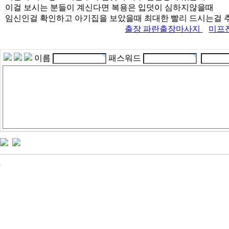
이걸 보시는 분들이 계신다면 복용은 입덧이 심하지않을때
임신인걸 확인하고 아기집을 보았을때 최대한 빨리 드시는걸
출장 파란출장마사지
미프
이름
패스워드
24
시
간
대
출