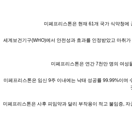
미페프리스톤은 현재
61
개 국가 식약청에
세계보건기구
(WHO)
에서 안전성과 효과를 인정받았고 마취가 
미페프리스톤은 연간
7
천만 명의 여성
미페프리스톤은 임신
9
주 이내에는 낙태 성공률
99.99%
이며 
미페프리스톤은 사후 피임약과 달리 부작용이 적고 불임증
,
자