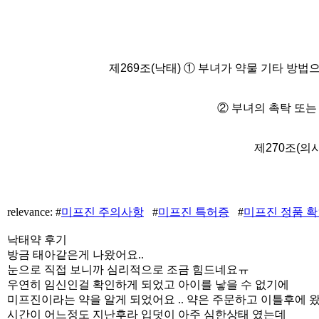
제
269
조
(
낙태
)
①
부녀가 약물 기타 방법
② 부녀의 촉탁 또는
제
270
조
(
의사
relevance: #
미프진 주의사항
#
미프진 특허증
#
미프진 정품 확
낙태약 후기
방금 태아같은게 나왔어요..
눈으로 직접 보니까 심리적으로 조금 힘드네요ㅠ
우연히 임신인걸 확인하게 되었고 아이를 낳을 수 없기에
미프진이라는 약을 알게 되었어요 .. 약은 주문하고 이틀후에 
시간이 어느정도 지난후라 입덧이 아주 심한상태 였는데