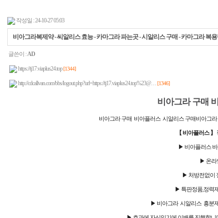
작성일 : 24-10-27 05:03
비아그라복제약 - 씨알리스 효능 - 카마그라 파는곳 - 시알리스 구매 - 카마그라 복용법 - 
글쓴이 :
AD
https://tj17.viaplus24.top
[1344]
http://cdcallvan.com/bbs/logout.php?url=https://tj17.viaplus24.top%23@…
[1346]
비아그라 구매 
비아그라 구매 비아플러스 시알리스 구매비아그라 판매 
【 비아플러스 】 
▶ 비아플러스 
▶ 온라인
▶ 처방전없이 
▶ 특판정품,정력제,
▶ 비아그라 시알리스 흥분제 정
▶ 효과에 자신있기에 이밴를 진행합니다