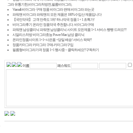
그라 유통기한,비아그라처방전,필름비아그라,
Viamall-비아그라 구매 정품 비아그라 판매.비아그라 파는곳
파워맨 비아그라 파워맨의 모든 제품은 100%수입산 제품입니다
【국민약국】 고객 만족도 1위! 하나약국 정품 1 + 1 초특가!
비아그라후기 온라인 정품약국 추천합니다. 비아그라구매
파워맨 남성클리닉 파워맨 남성클리닉 사이트 모든제품 1+1 서비스 빵빵 드려요!!!
시알리스처방 비아그라효능 Power Man 남성 클리닉
온라인정품사이트 1+1+사은품 +당일 배송! 서비스 팍팍!!
정품카마그라 카마그라 구매-카마그라구입
필름형비아그라가격 정품 1+1 행사중 ~ 클릭하세요!!구독하기
이름
패스워드
24