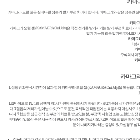
카마
카마그라 오럴 젤은 실데나필 성분의 발기부전 치려제 입니다. 비아그라와 같은 성분인 실
카마그
카마그라 오럴 젤 (KAMAGRA Oral Jelly)은 직접 성기를 발기시키는 발기 부전 치료
발기 기능의 회복,발기력 향상,발기 
카마그라
1봉지
카마
주식회사 아잔타 
카마
카마그라
1. 성행위 30분~1시간전에 물과 함께 카마구라 오럴 젤 (KAMAGRA Oral Jelly)을 복
1.일반적으로 1일 1회 성행위 약1시간전에 복용하시기 바랍니다. ※2차복용 시간간격은 2
다. 3.혈압의 저하가 일어날 수 있으므로 운전,육체적인 작업전에는 복용하지 마십시오.
니다. 5.협심증·심근 경색·심부전의 치료를 받고있는 분, 부정맥·저혈압 또는 고혈압,심장
비대증이 있으신 분은 사용 전에 반드시 의사와 상담하십시오. 7.일반적으로 혈관 확장 작용
분이 나빠지거나하는 증상이 있으실경우 심각
정품비아그라 약국 비아그라 복용법,비아그라 처방,비아그라 효능,비아그라 가격,비