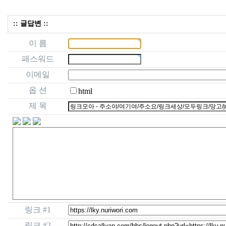
:: 글답변 ::
이 름
패스워드
이메일
옵 션
html
제 목
링크 #1
링크 #2