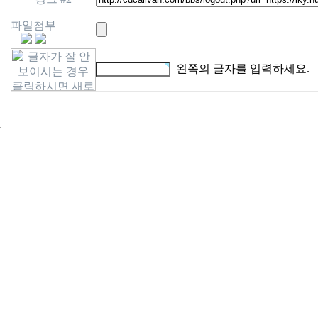
파일첨부
왼쪽의 글자를 입력하세요.
24
시
간
대
출
신
규
노
제
휴
사