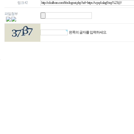
링크 #2
파일첨부
왼쪽의 글자를 입력하세요.
24
시
간
대
출
신
규
노
제
휴
사
이
트