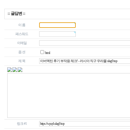
:: 글답변 ::
이 름
패스워드
이메일
옵 션
html
제 목
링크 #1